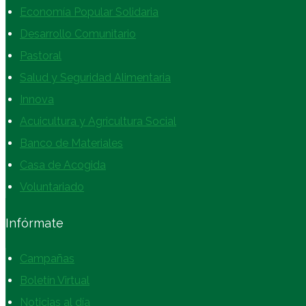
Economía Popular Solidaria
Desarrollo Comunitario
Pastoral
Salud y Seguridad Alimentaria
Innova
Acuicultura y Agricultura Social
Banco de Materiales
Casa de Acogida
Voluntariado
Infórmate
Campañas
Boletín Virtual
Noticias al día