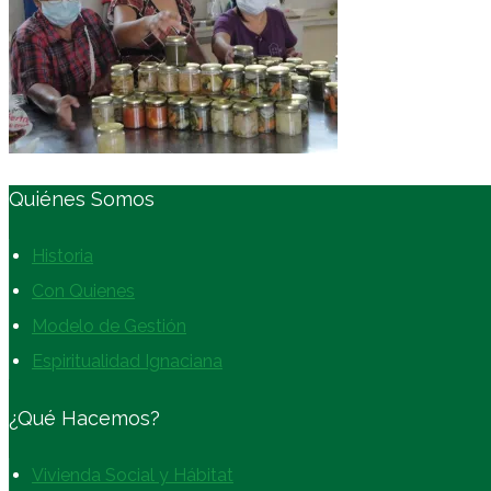
Quiénes Somos
Historia
Con Quienes
Modelo de Gestión
Espiritualidad Ignaciana
¿Qué Hacemos?
Vivienda Social y Hábitat