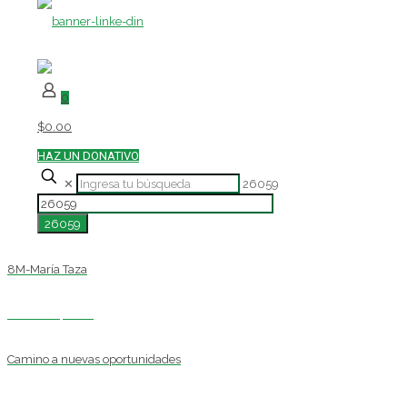
0
$0.00
HAZ UN DONATIVO
✕
26059
8M-María Taza
marzo 20, 2018
Camino a nuevas oportunidades
abril 2, 2018