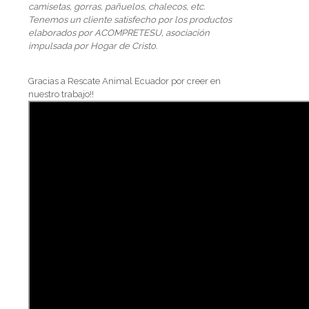
camisetas, gorras, pañuelos, chalecos, etc.
Tenemos un cliente satisfecho por los productos
elaborados por ACOMPRETESU, asociación
impulsada por Hogar de Cristo.
Gracias a Rescate Animal Ecuador por creer en
nuestro trabajo!!