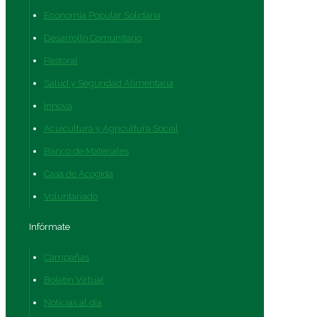
Economía Popular Solidaria
Desarrollo Comunitario
Pastoral
Salud y Seguridad Alimentaria
Innova
Acuicultura y Agricultura Social
Banco de Materiales
Casa de Acogida
Voluntariado
Infórmate
Campañas
Boletín Virtual
Noticias al día