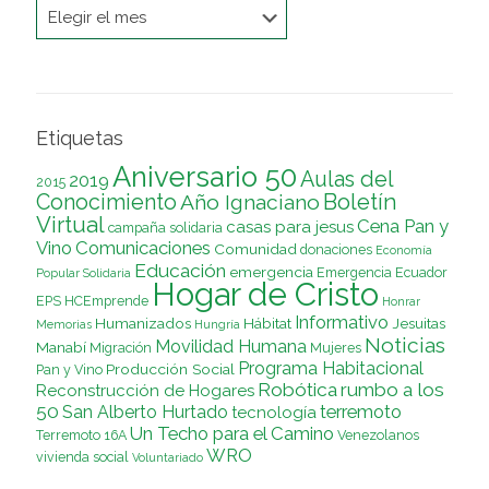
Archivo
Etiquetas
Aniversario 50
Aulas del
2019
2015
Conocimiento
Boletín
Año Ignaciano
Virtual
Cena Pan y
casas para jesus
campaña solidaria
Vino
Comunicaciones
Comunidad
donaciones
Economía
Educación
emergencia
Emergencia Ecuador
Popular Solidaria
Hogar de Cristo
EPS
HCEmprende
Honrar
Informativo
Humanizados
Hábitat
Jesuitas
Memorias
Hungría
Noticias
Movilidad Humana
Manabí
Migración
Mujeres
Programa Habitacional
Producción Social
Pan y Vino
Robótica
rumbo a los
Reconstrucción de Hogares
50
terremoto
San Alberto Hurtado
tecnología
Un Techo para el Camino
Terremoto 16A
Venezolanos
WRO
vivienda social
Voluntariado