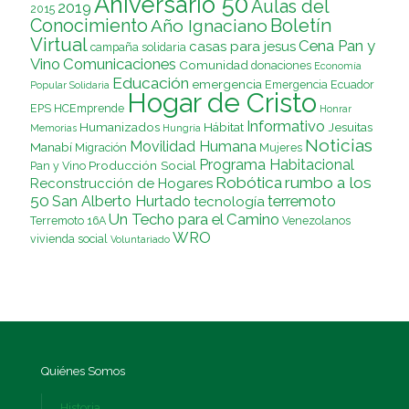
Aniversario 50
Aulas del
2019
2015
Conocimiento
Boletín
Año Ignaciano
Virtual
Cena Pan y
casas para jesus
campaña solidaria
Vino
Comunicaciones
Comunidad
donaciones
Economía
Educación
emergencia
Emergencia Ecuador
Popular Solidaria
Hogar de Cristo
EPS
HCEmprende
Honrar
Informativo
Humanizados
Hábitat
Jesuitas
Memorias
Hungría
Noticias
Movilidad Humana
Manabí
Migración
Mujeres
Programa Habitacional
Producción Social
Pan y Vino
Robótica
rumbo a los
Reconstrucción de Hogares
50
terremoto
San Alberto Hurtado
tecnología
Un Techo para el Camino
Terremoto 16A
Venezolanos
WRO
vivienda social
Voluntariado
Quiénes Somos
Historia