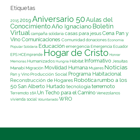
Etiquetas
Aniversario 50
Aulas del
2019
2015
Conocimiento
Boletín
Año Ignaciano
Virtual
Cena Pan y
casas para jesus
campaña solidaria
Vino
Comunicaciones
Comunidad
donaciones
Economía
Educación
emergencia
Emergencia Ecuador
Popular Solidaria
Hogar de Cristo
EPS
HCEmprende
Honrar
Informativo
Humanizados
Hábitat
Jesuitas
Memorias
Hungría
Noticias
Movilidad Humana
Manabí
Migración
Mujeres
Programa Habitacional
Producción Social
Pan y Vino
Robótica
rumbo a los
Reconstrucción de Hogares
50
terremoto
San Alberto Hurtado
tecnología
Un Techo para el Camino
Terremoto 16A
Venezolanos
WRO
vivienda social
Voluntariado